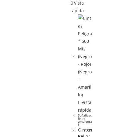
Vista
rápida
Vista
rápida
Señalizac
ión y
ambienta
l
Cintas
Peligr