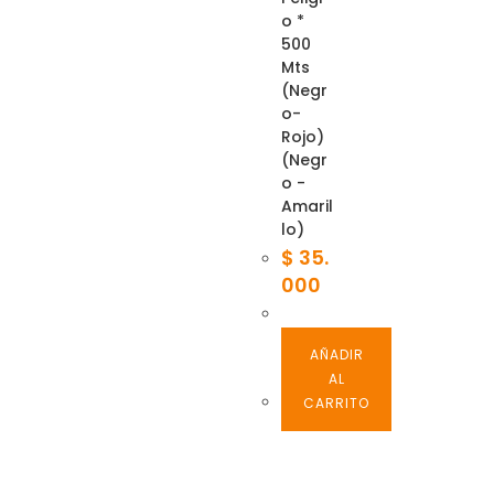
o *
500
Mts
(Negr
o-
Rojo)
(Negr
o -
Amaril
lo)
$
35.
000
AÑADIR
AL
CARRITO