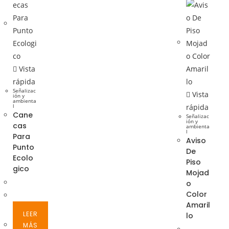
Vista
rápida
Señalizac
Vista
ión y
ambienta
l
rápida
Cane
Señalizac
ión y
cas
ambienta
l
Para
Aviso
Punto
De
Ecolo
Piso
gico
Mojad
o
Color
Amaril
LEER
lo
MÁS