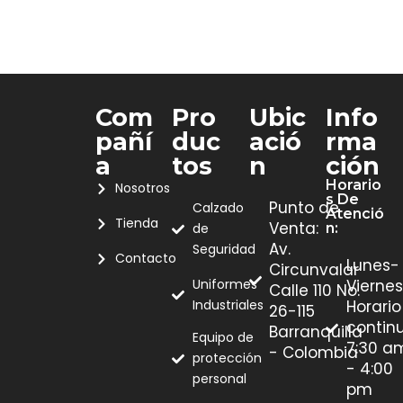
Com
Pro
Ubic
Info
Pañí
Duc
Ació
Rma
A
Tos
N
Ción
Horario
Nosotros
S De
Punto de
Calzado
Atenció
Tienda
Venta:
de
N:
Av.
Seguridad
Contacto
Lunes-
Circunvalar
Uniformes
Viernes
Calle 110 No.
Industriales
Horario
26-115
contin
Barranquilla
Equipo de
7:30 a
- Colombia
protección
- 4:00
personal
pm