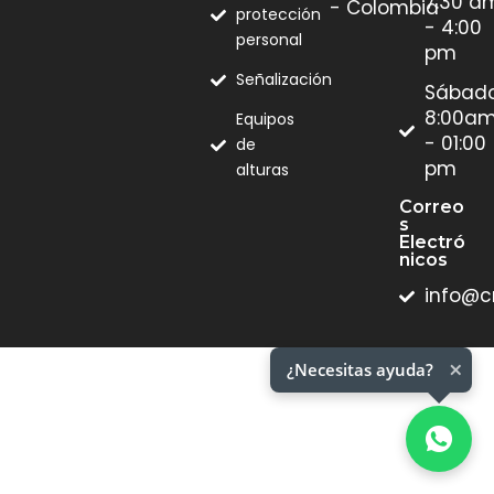
7:30 a
- Colombia
protección
- 4:00
personal
pm
Señalización
Sábad
8:00a
Equipos
- 01:00
de
pm
alturas
Correo
S
Electró
Nicos
info@c
×
¿Necesitas ayuda?