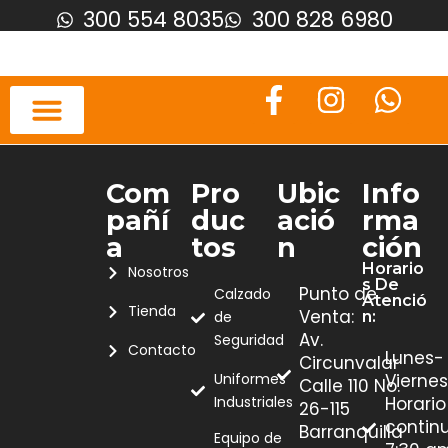
300 554 8035
300 828 6980
Com
Pro
Ubic
Info
Pañí
Duc
Ació
Rma
A
Tos
N
Ción
Horario
Nosotros
S De
Punto de
Calzado
Atenció
Tienda
Venta:
de
N:
Av.
Seguridad
Contacto
Lunes-
Circunvalar
Uniformes
Viernes
Calle 110 No.
Industriales
Horario
26-115
contin
Barranquilla
Equipo de