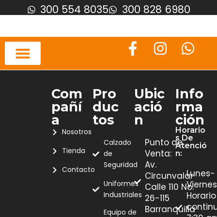
300 554 8035
300 828 6980
Com
Pro
Ubic
Info
Pañí
Duc
Ació
Rma
A
Tos
N
Ción
Horario
Nosotros
S De
Punto de
Calzado
Atenció
Tienda
Venta:
de
N:
Av.
Seguridad
Contacto
Lunes-
Circunvalar
Uniformes
Viernes
Calle 110 No.
Industriales
Horario
26-115
contin
Barranquilla
Equipo de