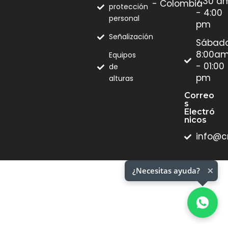
7:30 a
- Colombia
protección
- 4:00
personal
pm
Señalización
Sábad
8:00a
Equipos
- 01:00
de
pm
alturas
Correo
S
Electró
Nicos
info@c
×
¿Necesitas ayuda?