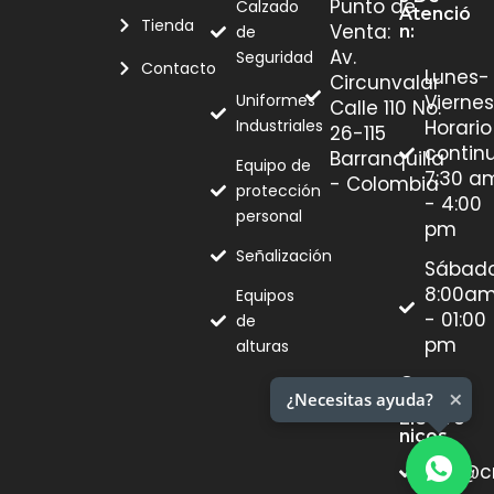
Punto de
Calzado
Atenció
Tienda
Venta:
de
N:
Av.
Seguridad
Contacto
Lunes-
Circunvalar
Uniformes
Viernes
Calle 110 No.
Industriales
Horario
26-115
contin
Barranquilla
Equipo de
7:30 a
- Colombia
protección
- 4:00
personal
pm
Señalización
Sábad
8:00a
Equipos
- 01:00
de
pm
alturas
Correo
×
¿Necesitas ayuda?
S
Electró
Nicos
info@c