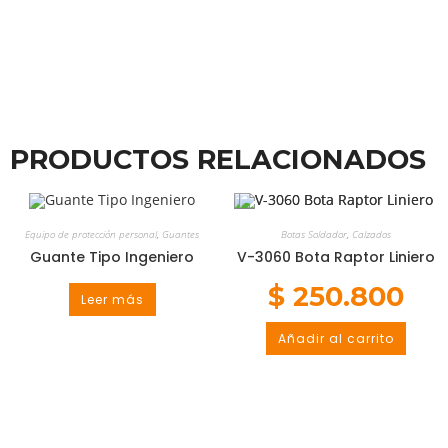
PRODUCTOS RELACIONADOS
Equipo de protección personal
,
Guantes
Botas Soldador
,
Calzados
Guante Tipo Ingeniero
V-3060 Bota Raptor Liniero
$
250.800
Leer más
Añadir al carrito