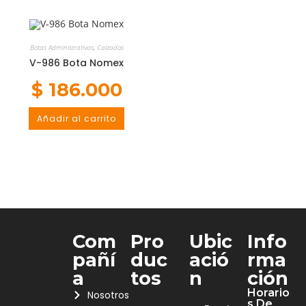
Botas Administrativas
,
Calzados
V-986 Bota Nomex
$
186.000
Añadir al carrito
Com
Pro
Ubic
Info
Pañí
Duc
Ació
Rma
A
Tos
N
Ción
Horario
Nosotros
S De