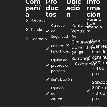
Com
Pro
Ubic
Info
Pañí
Duc
Ació
Rma
A
Tos
N
Ción
Horario
Nosotros
S De
Punto de
Calzado
Atenció
Tienda
Venta:
de
N:
Av.
Seguridad
Contacto
Lunes-
Circunvalar
Uniformes
Viernes
Calle 110 No.
Industriales
Horario
26-115
contin
Barranquilla
Equipo de
7:30 a
- Colombia
protección
- 4:00
personal
pm
Señalización
Sábad
8:00a
Equipos
- 01:00
de
pm
alturas