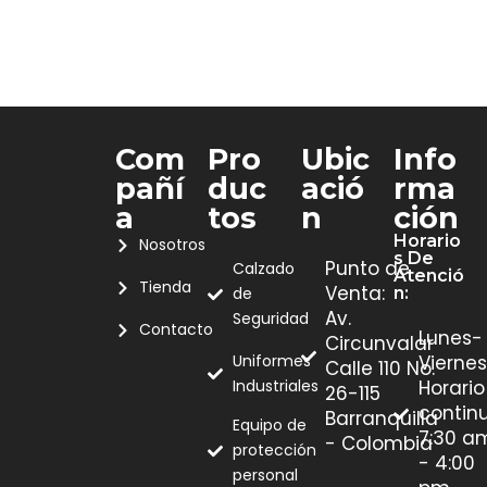
Com
Pro
Ubic
Info
Pañí
Duc
Ació
Rma
A
Tos
N
Ción
Horario
Nosotros
S De
Punto de
Calzado
Atenció
Tienda
Venta:
de
N:
Av.
Seguridad
Contacto
Lunes-
Circunvalar
Uniformes
Viernes
Calle 110 No.
Industriales
Horario
26-115
contin
Barranquilla
Equipo de
7:30 a
- Colombia
protección
- 4:00
personal