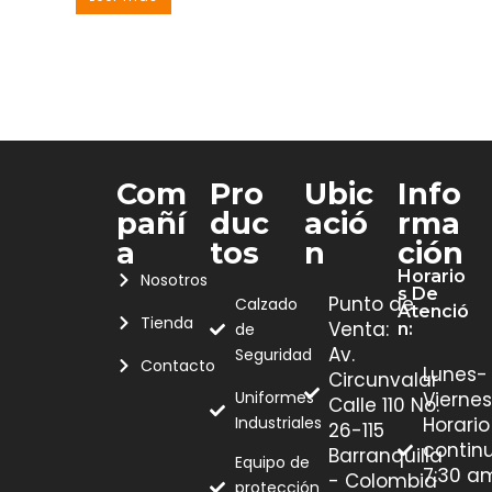
Com
Pro
Ubic
Info
Pañí
Duc
Ació
Rma
A
Tos
N
Ción
Horario
Nosotros
S De
Punto de
Calzado
Atenció
Tienda
Venta:
de
N:
Av.
Seguridad
Contacto
Lunes-
Circunvalar
Uniformes
Viernes
Calle 110 No.
Industriales
Horario
26-115
contin
Barranquilla
Equipo de
7:30 a
- Colombia
protección