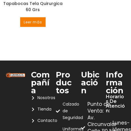
Tapabocas Tela Quirurgica
60 Grs
Leer más
Com
Pro
Ubic
Info
Pañí
Duc
Ació
Rma
A
Tos
N
Ción
Horario
Nosotros
S De
Punto de
Calzado
Atenció
Tienda
Venta:
de
N:
Av.
Seguridad
Contacto
Lunes-
Circunvalar
Uniformes
Viernes