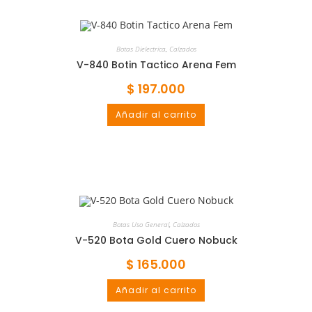
Botas Dielectrica
,
Calzados
V-840 Botin Tactico Arena Fem
$
197.000
Añadir al carrito
Botas Uso General
,
Calzados
V-520 Bota Gold Cuero Nobuck
$
165.000
Añadir al carrito