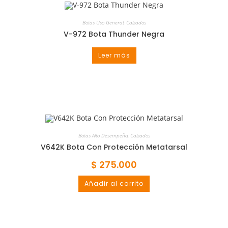
Botas Uso General
,
Calzados
V-972 Bota Thunder Negra
Leer más
Botas Alto Desempeño
,
Calzados
V642K Bota Con Protección Metatarsal
$
275.000
Añadir al carrito