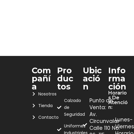
Com
Pro
Ubic
Info
Pañí
Duc
Ació
Rma
A
Tos
N
Ción
Horario
Nosotros
S De
Punto de
Calzado
Atenció
Tienda
Venta:
de
N:
Av.
Seguridad
Contacto
Lunes-
Circunvalar
Uniformes
Viernes
Calle 110 No.
Industriales
Horario