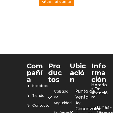
Añadir al carrito
Com
Pro
Ubic
Info
Pañí
Duc
Ació
Rma
A
Tos
N
Ción
Horario
Nosotros
S De
Punto de
Calzado
Atenció
Tienda
Venta:
de
N:
Av.
Seguridad
Contacto
Lunes-
Circunvalar
Uniformes