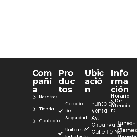
Com
Pro
Ubic
Info
Pañí
Duc
Ació
Rma
A
Tos
N
Ción
Horario
Nosotros
S De
Punto de
Calzado
Atenció
Tienda
Venta:
de
N:
Av.
Seguridad
Contacto
Lunes-
Circunvalar
Uniformes
Viernes
Calle 110 No.
Industriales