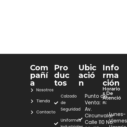
Com
Pro
Ubic
Info
Pañí
Duc
Ació
Rma
A
Tos
N
Ción
Horario
Nosotros
S De
Punto de
Calzado
Atenció
Tienda
Venta:
de
N:
Av.
Seguridad
Contacto
Lunes-
Circunvalar
Uniformes
Viernes
Calle 110 No.
Industriales